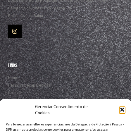
Departamento de Homicídios e Proteção à Pessoa - DHPP
Delegacia de Proteção à Pessoa - DPP
Polícia Civil da Bahia
Links
Home
Pessoas Desaparecidas
Divulgar
Registro Virtual
Gerenciar Consentimento de
Contato
Cookies
Para fornecer as melhores experiências, nós da Delegacia de Proteção à Pessoa -
Contato
DPP, usamos tecnologias como cookies para armazenar e/ou acessar