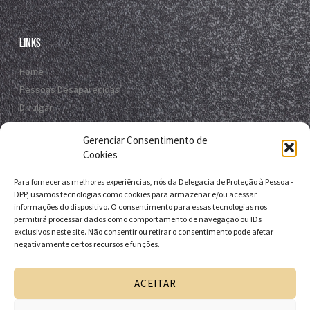
Links
Home
Pessoas Desaparecidas
Divulgar
Registro Virtual
Gerenciar Consentimento de
Contato
Cookies
Para fornecer as melhores experiências, nós da Delegacia de Proteção à Pessoa -
Contato
DPP, usamos tecnologias como cookies para armazenar e/ou acessar
informações do dispositivo. O consentimento para essas tecnologias nos
R. da E.B.D.A - Itapuã, Salvador - BA, 41635-151
permitirá processar dados como comportamento de navegação ou IDs
exclusivos neste site. Não consentir ou retirar o consentimento pode afetar
+55 71 9 9631-6538
negativamente certos recursos e funções.
+55 71 3116-0124
dpp.desaparecidos@pcivil.ba.gov.br
ACEITAR