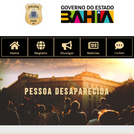
Home
Registro
Divulgar
Notícias
Contato
PESSOA DESAPARECIDA