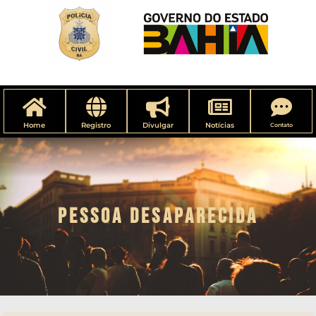
Home
Registro
Divulgar
Notícias
Contato
PESSOA DESAPARECIDA