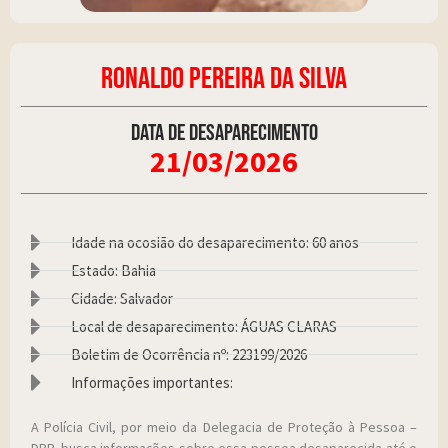
RONALDO PEREIRA DA SILVA
Data de desaparecimento
21/03/2026
Idade na ocosião do desaparecimento: 60 anos
Estado: Bahia
Cidade: Salvador
Local de desaparecimento: ÁGUAS CLARAS
Boletim de Ocorrência nº: 223199/2026
Informações importantes:
A Polícia Civil, por meio da Delegacia de Proteção à Pessoa –
DPP, busca informações sobre essa pessoa desaparecida até o