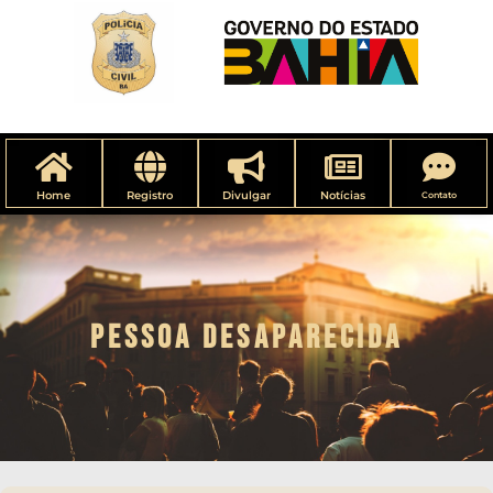
Home
Registro
Divulgar
Notícias
Contato
PESSOA DESAPARECIDA