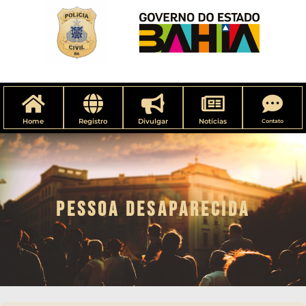
Home
Registro
Divulgar
Notícias
Contato
PESSOA DESAPARECIDA