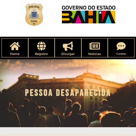
Home
Registro
Divulgar
Notícias
Contato
PESSOA DESAPARECIDA