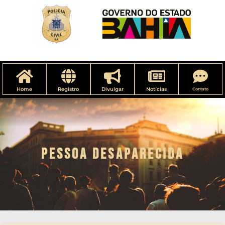
Home
Registro
Divulgar
Notícias
Contato
PESSOA DESAPARECIDA