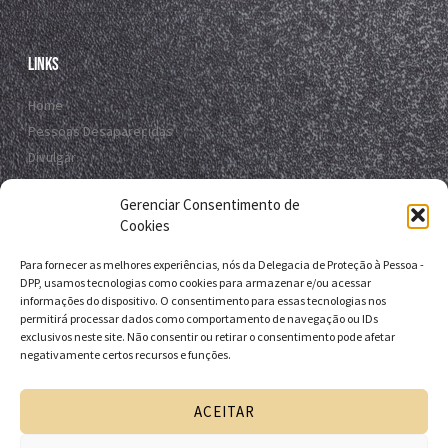
Links
Home
Pessoas Desaparecidas
Divulgar
Registro Virtual
Gerenciar Consentimento de
Contato
Cookies
Para fornecer as melhores experiências, nós da Delegacia de Proteção à Pessoa -
Contato
DPP, usamos tecnologias como cookies para armazenar e/ou acessar
informações do dispositivo. O consentimento para essas tecnologias nos
R. da E.B.D.A - Itapuã, Salvador - BA, 41635-151
permitirá processar dados como comportamento de navegação ou IDs
exclusivos neste site. Não consentir ou retirar o consentimento pode afetar
+55 71 9 9631-6538
negativamente certos recursos e funções.
+55 71 3116-0124
dpp.desaparecidos@pcivil.ba.gov.br
ACEITAR