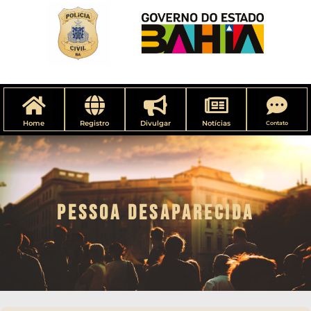
Home
Registro
Divulgar
Notícias
Contato
PESSOA DESAPARECIDA