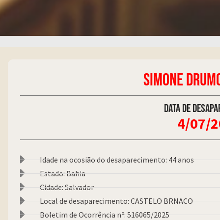
SIMONE DRUM
Data de desapa
4/07/
Idade na ocosião do desaparecimento: 44 anos
Estado: Bahia
Cidade: Salvador
Local de desaparecimento: CASTELO BRNACO
Boletim de Ocorrência nº: 516065/2025