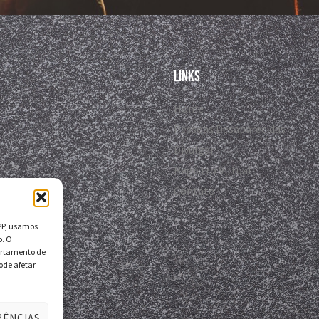
Links
Home
Pessoas Desaparecidas
Divulgar
Registro Virtual
Contato
DPP, usamos
o. O
ortamento de
ode afetar
RÊNCIAS