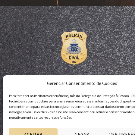
Departamento de Homicídios e Proteção à Pessoa - DHPP
Gerenciar Consentimento de Cookies
Delegacia de Proteção à Pessoa - DPP
Polícia Civil da Bahia
Para fornecer as melhores experiências, nós da Delegacia de Proteção à Pessoa - 
tecnologias como cookies para armazenar e/ou acessar informações do dispositiv
consentimento para essas tecnologias nos permitirá processar dados como comp
navegação ou IDs exclusivos neste site. Não consentir ou retirar o consentimento p
negativamente certos recursos e funções.
ACEITAR
NEGAR
VER PREFE