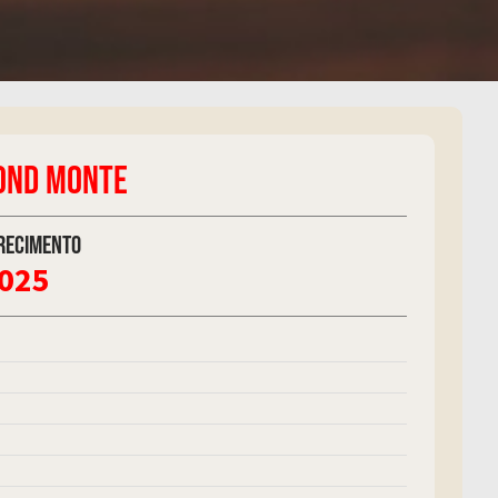
OND MONTE
recimento
2025