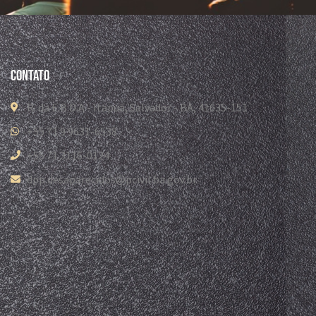
Contato
R. da E.B.D.A - Itapuã, Salvador - BA, 41635-151
+55 71 9 9631-6538
+55 71 3116-0124
dpp.desaparecidos@pcivil.ba.gov.br