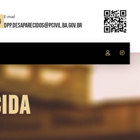
E-mail
dpp.desaparecidos@pcivil.ba.gov.br
IDA