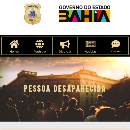
Home
Registro
Divulgar
Notícias
Contato
PESSOA DESAPARECIDA