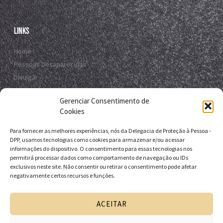
Links
Home
Pessoas Desaparecidas
Divulgar
Registro Virtual
Gerenciar Consentimento de
Contato
Cookies
Para fornecer as melhores experiências, nós da Delegacia de Proteção à Pessoa -
Contato
DPP, usamos tecnologias como cookies para armazenar e/ou acessar
informações do dispositivo. O consentimento para essas tecnologias nos
R. da E.B.D.A - Itapuã, Salvador - BA, 41635-151
permitirá processar dados como comportamento de navegação ou IDs
exclusivos neste site. Não consentir ou retirar o consentimento pode afetar
+55 71 9 9631-6538
negativamente certos recursos e funções.
+55 71 3116-0124
dpp.desaparecidos@pcivil.ba.gov.br
ACEITAR