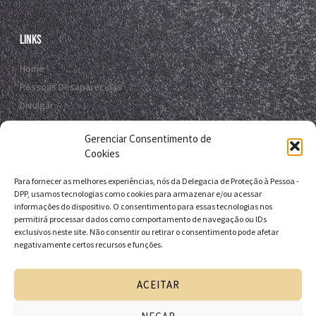
Links
Home
Pessoas Desaparecidas
Divulgar
Registro Virtual
Gerenciar Consentimento de
Contato
Cookies
Para fornecer as melhores experiências, nós da Delegacia de Proteção à Pessoa -
Contato
DPP, usamos tecnologias como cookies para armazenar e/ou acessar
informações do dispositivo. O consentimento para essas tecnologias nos
R. da E.B.D.A - Itapuã, Salvador - BA, 41635-151
permitirá processar dados como comportamento de navegação ou IDs
exclusivos neste site. Não consentir ou retirar o consentimento pode afetar
+55 71 9 9631-6538
negativamente certos recursos e funções.
+55 71 3116-0124
dpp.desaparecidos@pcivil.ba.gov.br
ACEITAR