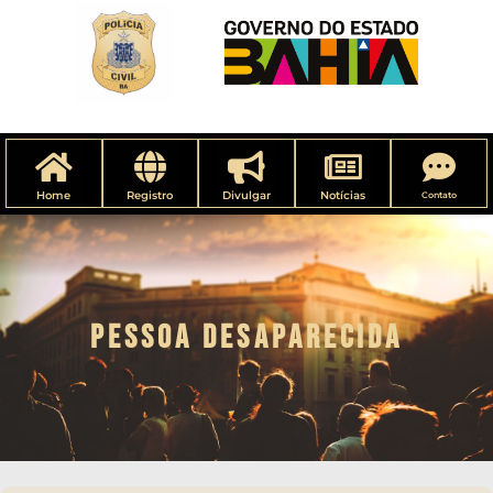
Home
Registro
Divulgar
Notícias
Contato
PESSOA DESAPARECIDA