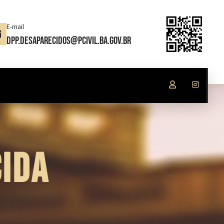
E-mail
dpp.desaparecidos@pcivil.ba.gov.br
IDA