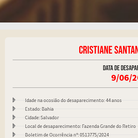
CRISTIANE SANTA
Data de desapa
9/06/
Idade na ocosião do desaparecimento: 44 anos
Estado: Bahia
Cidade: Salvador
Local de desaparecimento: Fazenda Grande do Retiro
Boletim de Ocorrência nº: 0513775/2024