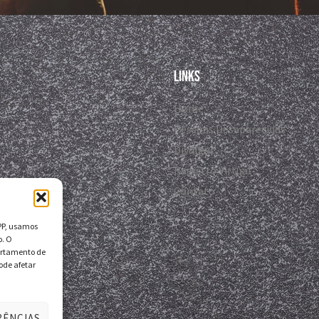
Links
Home
Pessoas Desaparecidas
Divulgar
Registro Virtual
Contato
DPP, usamos
o. O
ortamento de
ode afetar
RÊNCIAS