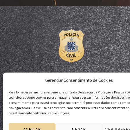
Departamento de Homicídios e Proteção à Pessoa - DHPP
Gerenciar Consentimento de Cookies
Delegacia de Proteção à Pessoa - DPP
Polícia Civil da Bahia
Para fornecer as melhores experiências, nós da Delegacia de Proteção à Pessoa - 
tecnologias como cookies para armazenar e/ou acessar informações do dispositiv
consentimento para essas tecnologias nos permitirá processar dados como comp
navegação ou IDs exclusivos neste site. Não consentir ou retirar o consentimento p
negativamente certos recursos e funções.
ACEITAR
NEGAR
VER PREFE