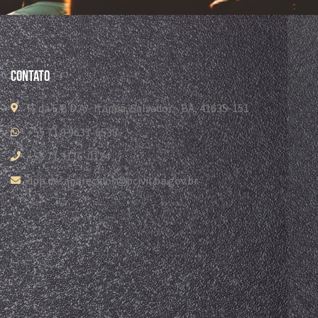
Contato
R. da E.B.D.A - Itapuã, Salvador - BA, 41635-151
+55 71 9 9631-6538
+55 71 3116-0124
dpp.desaparecidos@pcivil.ba.gov.br