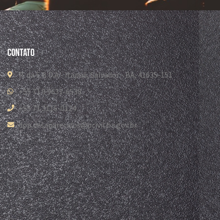
Contato
R. da E.B.D.A - Itapuã, Salvador - BA, 41635-151
+55 71 9 9631-6538
+55 71 3116-0124
dpp.desaparecidos@pcivil.ba.gov.br