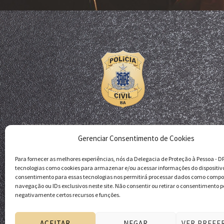
Departamento de Homicídios e Proteção à Pessoa - DHPP
Gerenciar Consentimento de Cookies
Delegacia de Proteção à Pessoa - DPP
Polícia Civil da Bahia
Para fornecer as melhores experiências, nós da Delegacia de Proteção à Pessoa - 
tecnologias como cookies para armazenar e/ou acessar informações do dispositiv
consentimento para essas tecnologias nos permitirá processar dados como comp
navegação ou IDs exclusivos neste site. Não consentir ou retirar o consentimento p
negativamente certos recursos e funções.
ACEITAR
NEGAR
VER PREFE