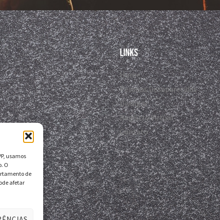
Links
Home
Pessoas Desaparecidas
Divulgar
Registro Virtual
Contato
DPP, usamos
o. O
ortamento de
ode afetar
RÊNCIAS