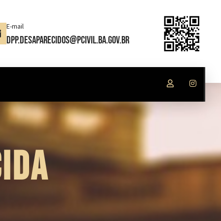
E-mail
dpp.desaparecidos@pcivil.ba.gov.br
IDA