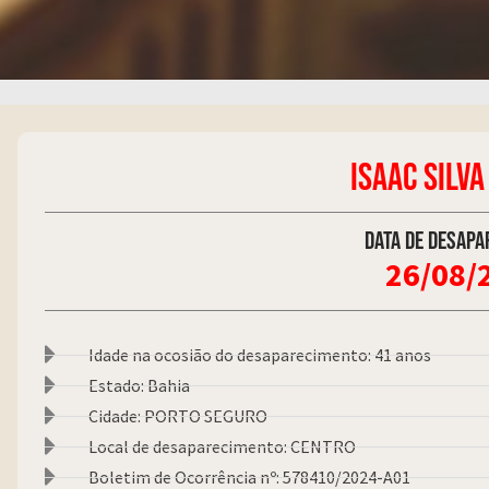
ISAAC SILV
Data de desapa
26/08/
Idade na ocosião do desaparecimento: 41 anos
Estado: Bahia
Cidade: PORTO SEGURO
Local de desaparecimento: CENTRO
Boletim de Ocorrência nº: 578410/2024-A01