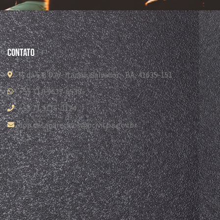
Contato
R. da E.B.D.A - Itapuã, Salvador - BA, 41635-151
+55 71 9 9631-6538
+55 71 3116-0124
dpp.desaparecidos@pcivil.ba.gov.br