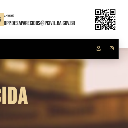
E-mail
dpp.desaparecidos@pcivil.ba.gov.br
IDA