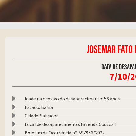
JOSEMAR FATO 
Data de desapa
7/10/
Idade na ocosião do desaparecimento: 56 anos
Estado: Bahia
Cidade: Salvador
Local de desaparecimento: Fazenda Coutos I
Boletim de Ocorrência nº: 597956/2022