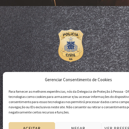
Departamento de Homicídios e Proteção à Pessoa - DHPP
Gerenciar Consentimento de Cookies
Delegacia de Proteção à Pessoa - DPP
Polícia Civil da Bahia
Para fornecer as melhores experiências, nós da Delegacia de Proteção à Pessoa - 
tecnologias como cookies para armazenar e/ou acessar informações do dispositiv
consentimento para essas tecnologias nos permitirá processar dados como comp
navegação ou IDs exclusivos neste site. Não consentir ou retirar o consentimento p
negativamente certos recursos e funções.
ACEITAR
NEGAR
VER PREFE