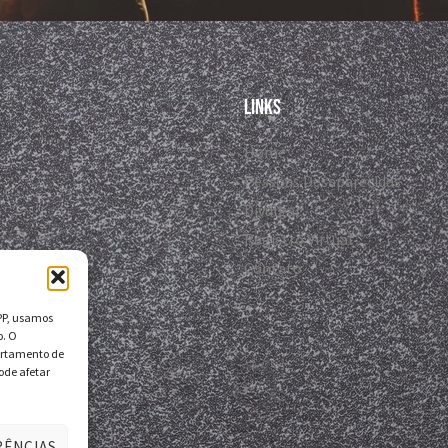
Links
Home
Pessoas Desaparecidas
Divulgar
Registro Virtual
Contato
DPP, usamos
o. O
ortamento de
ode afetar
RÊNCIAS