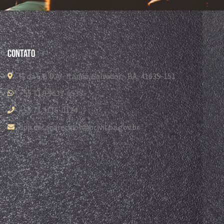
Contato
R. da E.B.D.A - Itapuã, Salvador - BA, 41635-151
+55 71 9 9631-6538
+55 71 3116-0124
dpp.desaparecidos@pcivil.ba.gov.br