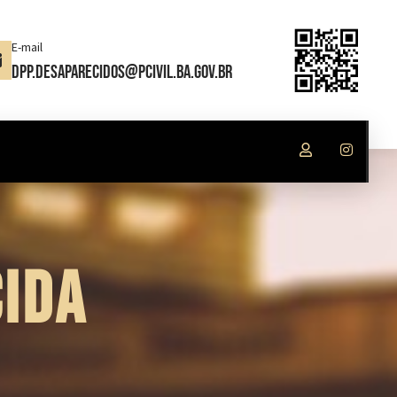
E-mail
dpp.desaparecidos@pcivil.ba.gov.br
IDA