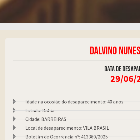
DALVINO NUNES
Data de desapa
29/06/
Idade na ocosião do desaparecimento: 40 anos
Estado: Bahia
Cidade: BARREIRAS
Local de desaparecimento: VILA BRASIL
Boletim de Ocorrência nº: 413360/2025