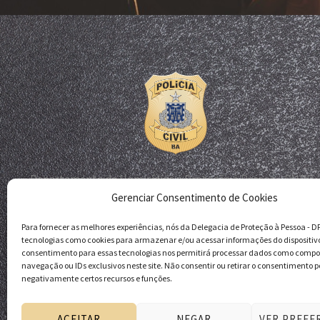
Departamento de Homicídios e Proteção à Pessoa - DHPP
Gerenciar Consentimento de Cookies
Delegacia de Proteção à Pessoa - DPP
Polícia Civil da Bahia
Para fornecer as melhores experiências, nós da Delegacia de Proteção à Pessoa - 
tecnologias como cookies para armazenar e/ou acessar informações do dispositiv
consentimento para essas tecnologias nos permitirá processar dados como comp
navegação ou IDs exclusivos neste site. Não consentir ou retirar o consentimento p
negativamente certos recursos e funções.
ACEITAR
NEGAR
VER PREFE