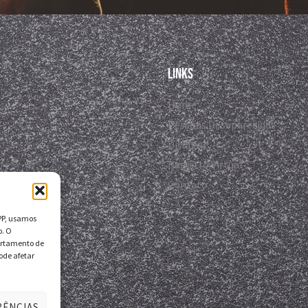
Links
Home
Pessoas Desaparecidas
Divulgar
Registro Virtual
Contato
DPP, usamos
o. O
ortamento de
ode afetar
RÊNCIAS