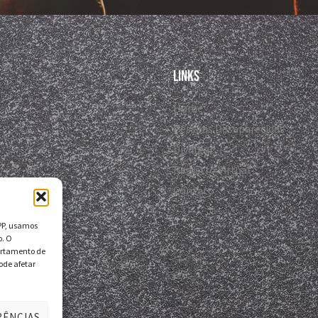
Links
Home
Pessoas Desaparecidas
Divulgar
Registro Virtual
Contato
DPP, usamos
o. O
ortamento de
ode afetar
RÊNCIAS