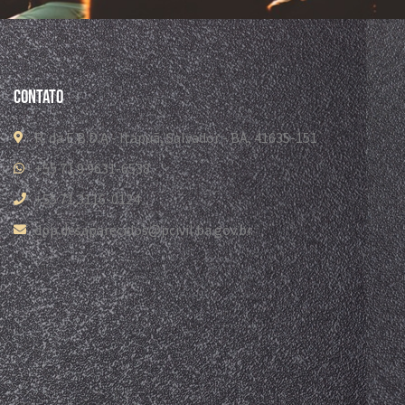
Contato
R. da E.B.D.A - Itapuã, Salvador - BA, 41635-151
+55 71 9 9631-6538
+55 71 3116-0124
dpp.desaparecidos@pcivil.ba.gov.br