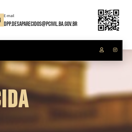
E-mail
dpp.desaparecidos@pcivil.ba.gov.br
IDA