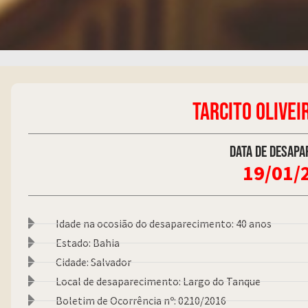
TARCITO OLIVE
Data de desapa
19/01/
Idade na ocosião do desaparecimento: 40 anos
Estado: Bahia
Cidade: Salvador
Local de desaparecimento: Largo do Tanque
Boletim de Ocorrência nº: 0210/2016