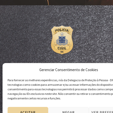
Departamento de Homicídios e Proteção à Pessoa - DHPP
Gerenciar Consentimento de Cookies
Delegacia de Proteção à Pessoa - DPP
Polícia Civil da Bahia
Para fornecer as melhores experiências, nós da Delegacia de Proteção à Pessoa - 
tecnologias como cookies para armazenar e/ou acessar informações do dispositiv
consentimento para essas tecnologias nos permitirá processar dados como comp
navegação ou IDs exclusivos neste site. Não consentir ou retirar o consentimento p
negativamente certos recursos e funções.
ACEITAR
NEGAR
VER PREFE