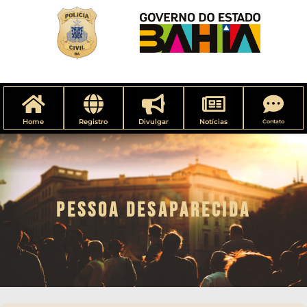
Home
Registro
Divulgar
Notícias
Contato
PESSOA DESAPARECIDA