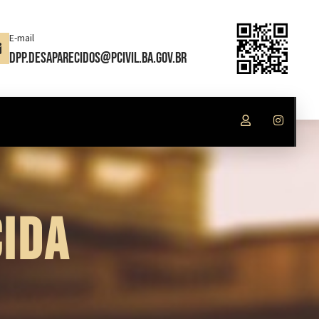
E-mail
dpp.desaparecidos@pcivil.ba.gov.br
IDA