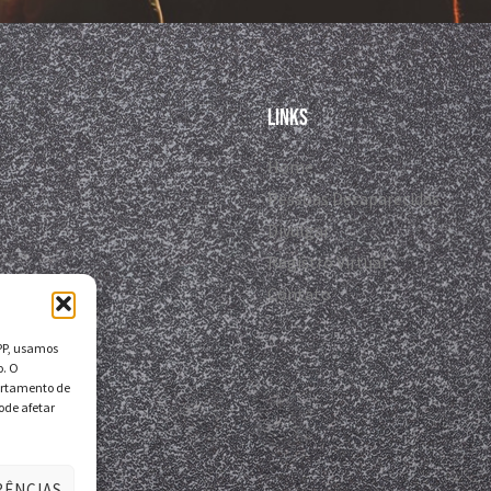
Links
Home
Pessoas Desaparecidas
Divulgar
Registro Virtual
Contato
DPP, usamos
o. O
ortamento de
ode afetar
RÊNCIAS