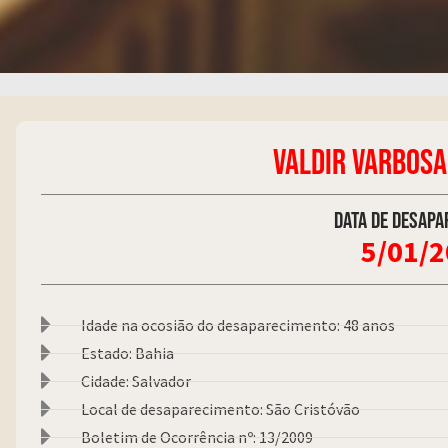
VALDIR VARBOSA
Data de desapa
5/01/
Idade na ocosião do desaparecimento: 48 anos
Estado: Bahia
Cidade: Salvador
Local de desaparecimento: São Cristóvão
Boletim de Ocorrência nº: 13/2009