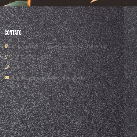
Contato
R. da E.B.D.A - Itapuã, Salvador - BA, 41635-151
+55 71 9 9631-6538
+55 71 3116-0124
dpp.desaparecidos@pcivil.ba.gov.br