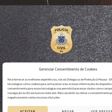
Departamento de Homicídios e Proteção à Pessoa - DHPP
Gerenciar Consentimento de Cookies
Delegacia de Proteção à Pessoa - DPP
Polícia Civil da Bahia
Para fornecer as melhores experiências, nós da Delegacia de Proteção à Pessoa - 
tecnologias como cookies para armazenar e/ou acessar informações do dispositiv
consentimento para essas tecnologias nos permitirá processar dados como comp
navegação ou IDs exclusivos neste site. Não consentir ou retirar o consentimento p
negativamente certos recursos e funções.
ACEITAR
NEGAR
VER PREFE