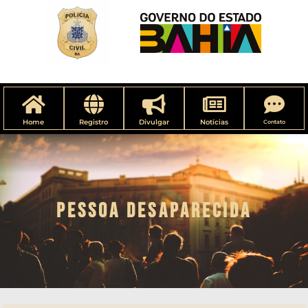
Home
Registro
Divulgar
Notícias
Contato
PESSOA DESAPARECIDA