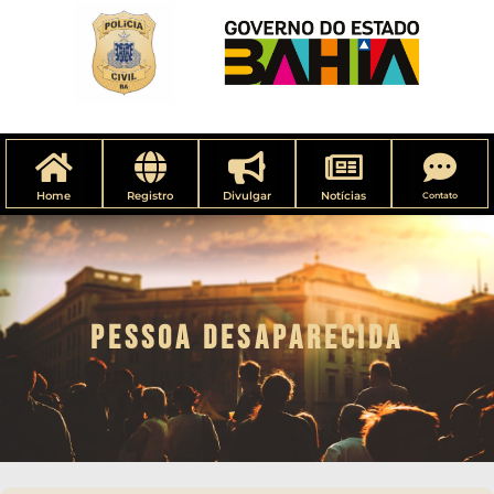
Home
Registro
Divulgar
Notícias
Contato
PESSOA DESAPARECIDA