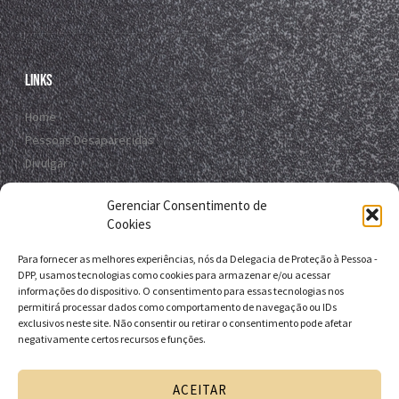
Links
Home
Pessoas Desaparecidas
Divulgar
Registro Virtual
Gerenciar Consentimento de
Contato
Cookies
Para fornecer as melhores experiências, nós da Delegacia de Proteção à Pessoa -
Contato
DPP, usamos tecnologias como cookies para armazenar e/ou acessar
informações do dispositivo. O consentimento para essas tecnologias nos
R. da E.B.D.A - Itapuã, Salvador - BA, 41635-151
permitirá processar dados como comportamento de navegação ou IDs
exclusivos neste site. Não consentir ou retirar o consentimento pode afetar
+55 71 9 9631-6538
negativamente certos recursos e funções.
+55 71 3116-0124
dpp.desaparecidos@pcivil.ba.gov.br
ACEITAR