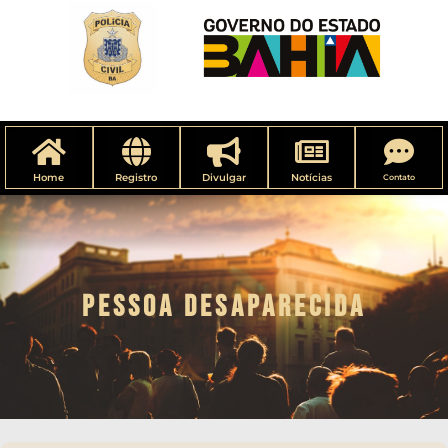
Home
Registro
Divulgar
Notícias
Contato
PESSOA DESAPARECIDA