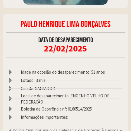
PAULO HENRIQUE LIMA GONÇALVES
Data de desaparecimento
22/02/2025
Idade na ocosião do desaparecimento: 51 anos
Estado: Bahia
Cidade: SALVADOR
Local de desaparecimento: ENGENHO VELHO DE
FEDERAÇÃO
Boletim de Ocorrência nº: 0160514/2025
Informações importantes:
A Polícia Civil, por meio da Delegacia de Proteção à Pessoa –