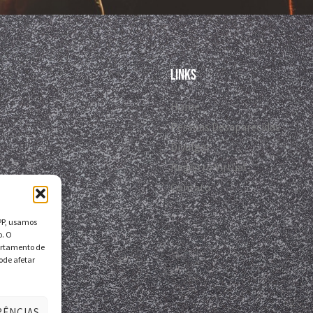
Links
Home
Pessoas Desaparecidas
Divulgar
Registro Virtual
Contato
DPP, usamos
o. O
ortamento de
ode afetar
RÊNCIAS