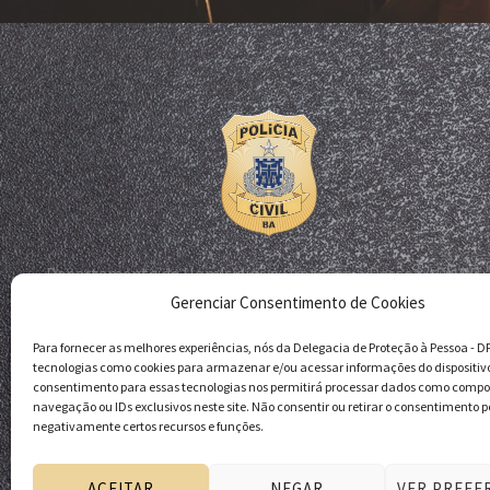
Departamento de Homicídios e Proteção à Pessoa - DHPP
Gerenciar Consentimento de Cookies
Delegacia de Proteção à Pessoa - DPP
Polícia Civil da Bahia
Para fornecer as melhores experiências, nós da Delegacia de Proteção à Pessoa - 
tecnologias como cookies para armazenar e/ou acessar informações do dispositiv
consentimento para essas tecnologias nos permitirá processar dados como comp
navegação ou IDs exclusivos neste site. Não consentir ou retirar o consentimento p
negativamente certos recursos e funções.
ACEITAR
NEGAR
VER PREFE