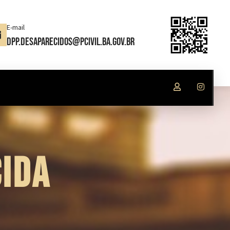
E-mail
dpp.desaparecidos@pcivil.ba.gov.br
IDA