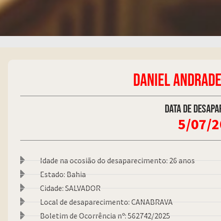
DANIEL ANDRADE
Data de desapa
5/07/
Idade na ocosião do desaparecimento: 26 anos
Estado: Bahia
Cidade: SALVADOR
Local de desaparecimento: CANABRAVA
Boletim de Ocorrência nº: 562742/2025