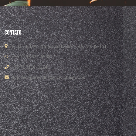
Contato
R. da E.B.D.A - Itapuã, Salvador - BA, 41635-151
+55 71 9 9631-6538
+55 71 3116-0124
dpp.desaparecidos@pcivil.ba.gov.br