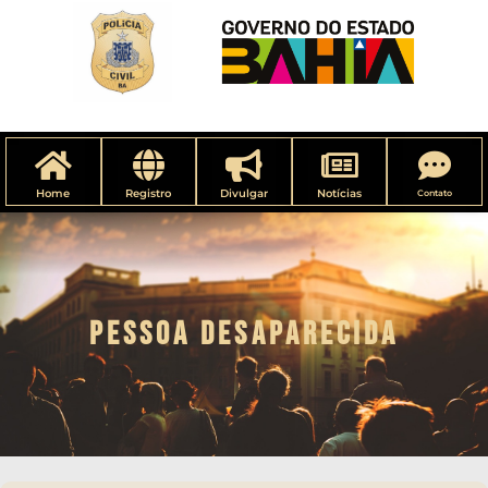
Home
Registro
Divulgar
Notícias
Contato
PESSOA DESAPARECIDA