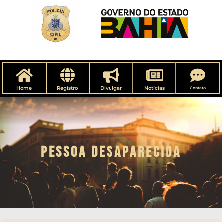
Home
Registro
Divulgar
Notícias
Contato
PESSOA DESAPARECIDA