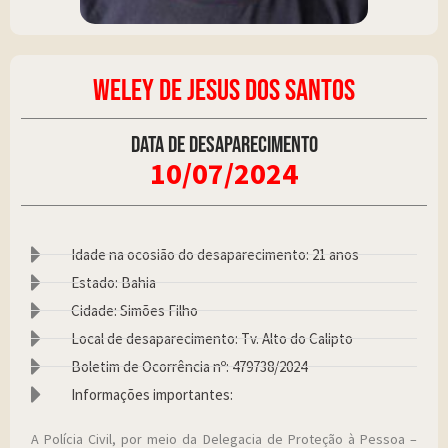
WELEY DE JESUS DOS SANTOS
Data de desaparecimento
10/07/2024
Idade na ocosião do desaparecimento: 21 anos
Estado: Bahia
Cidade: Simões Filho
Local de desaparecimento: Tv. Alto do Calipto
Boletim de Ocorrência nº: 479738/2024
Informações importantes:
A Polícia Civil, por meio da Delegacia de Proteção à Pessoa –