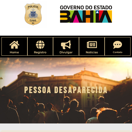
Home
Registro
Divulgar
Notícias
Contato
PESSOA DESAPARECIDA