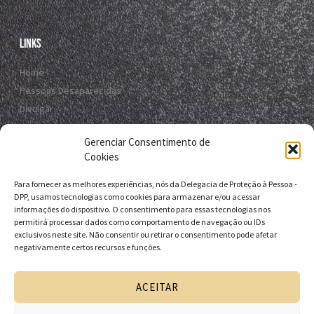
Links
Home
Pessoas Desaparecidas
Divulgar
Registro Virtual
Gerenciar Consentimento de
Contato
Cookies
Para fornecer as melhores experiências, nós da Delegacia de Proteção à Pessoa -
Contato
DPP, usamos tecnologias como cookies para armazenar e/ou acessar
informações do dispositivo. O consentimento para essas tecnologias nos
R. da E.B.D.A - Itapuã, Salvador - BA, 41635-151
permitirá processar dados como comportamento de navegação ou IDs
exclusivos neste site. Não consentir ou retirar o consentimento pode afetar
+55 71 9 9631-6538
negativamente certos recursos e funções.
+55 71 3116-0124
dpp.desaparecidos@pcivil.ba.gov.br
ACEITAR