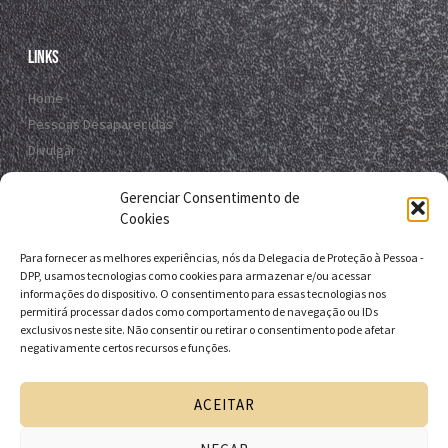
Links
Home
Pessoas Desaparecidas
Divulgar
Registro Virtual
Gerenciar Consentimento de
Contato
Cookies
Para fornecer as melhores experiências, nós da Delegacia de Proteção à Pessoa -
Contato
DPP, usamos tecnologias como cookies para armazenar e/ou acessar
informações do dispositivo. O consentimento para essas tecnologias nos
R. da E.B.D.A - Itapuã, Salvador - BA, 41635-151
permitirá processar dados como comportamento de navegação ou IDs
exclusivos neste site. Não consentir ou retirar o consentimento pode afetar
+55 71 9 9631-6538
negativamente certos recursos e funções.
+55 71 3116-0124
dpp.desaparecidos@pcivil.ba.gov.br
ACEITAR