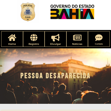
Home
Registro
Divulgar
Notícias
Contato
PESSOA DESAPARECIDA