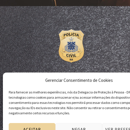
Departamento de Homicídios e Proteção à Pessoa - DHPP
Gerenciar Consentimento de Cookies
Delegacia de Proteção à Pessoa - DPP
Polícia Civil da Bahia
Para fornecer as melhores experiências, nós da Delegacia de Proteção à Pessoa - 
tecnologias como cookies para armazenar e/ou acessar informações do dispositiv
consentimento para essas tecnologias nos permitirá processar dados como comp
navegação ou IDs exclusivos neste site. Não consentir ou retirar o consentimento p
negativamente certos recursos e funções.
ACEITAR
NEGAR
VER PREFE