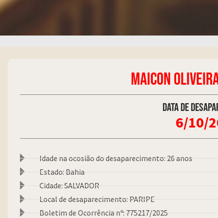
MAICON OLIVEIR
Data de desapa
6/10/
Idade na ocosião do desaparecimento: 26 anos
Estado: Bahia
Cidade: SALVADOR
Local de desaparecimento: PARIPE
Boletim de Ocorrência nº: 775217/2025