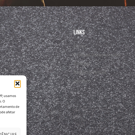
Links
Home
Pessoas Desaparecidas
Divulgar
Registro Virtual
Contato
DPP, usamos
o. O
ortamento de
ode afetar
RÊNCIAS