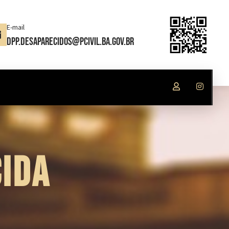
E-mail
dpp.desaparecidos@pcivil.ba.gov.br
IDA