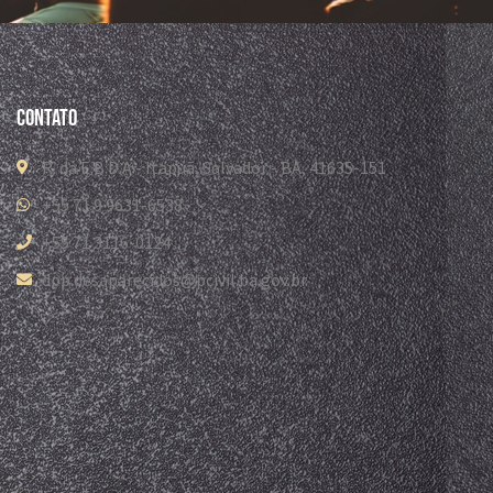
Contato
R. da E.B.D.A - Itapuã, Salvador - BA, 41635-151
+55 71 9 9631-6538
+55 71 3116-0124
dpp.desaparecidos@pcivil.ba.gov.br