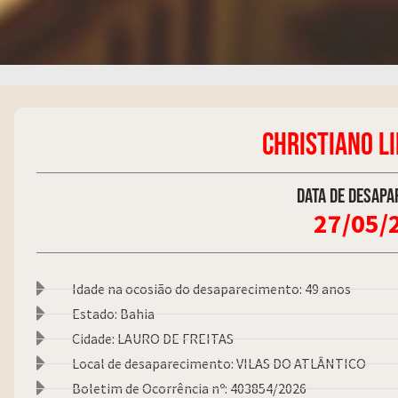
CHRISTIANO L
Data de desapa
27/05/
Idade na ocosião do desaparecimento: 49 anos
Estado: Bahia
Cidade: LAURO DE FREITAS
Local de desaparecimento: VILAS DO ATLÂNTICO
Boletim de Ocorrência nº: 403854/2026