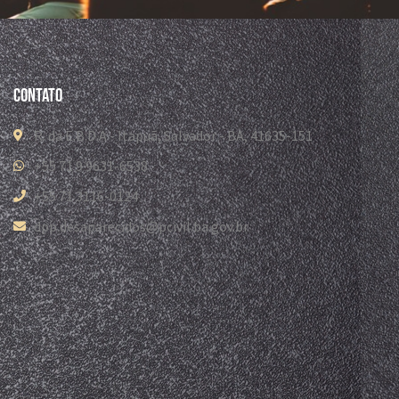
Contato
R. da E.B.D.A - Itapuã, Salvador - BA, 41635-151
+55 71 9 9631-6538
+55 71 3116-0124
dpp.desaparecidos@pcivil.ba.gov.br