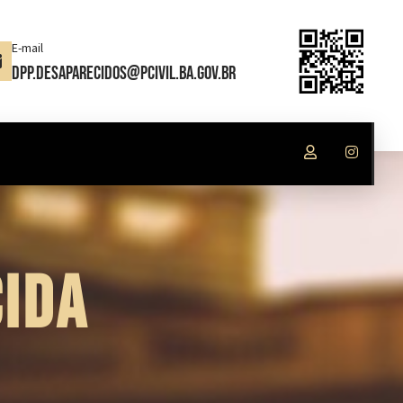
E-mail
dpp.desaparecidos@pcivil.ba.gov.br
IDA