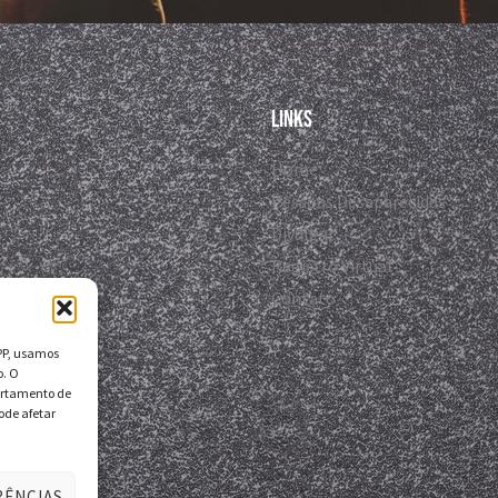
Links
Home
Pessoas Desaparecidas
Divulgar
Registro Virtual
Contato
DPP, usamos
o. O
ortamento de
ode afetar
RÊNCIAS