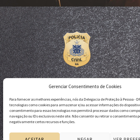
Departamento de Homicídios e Proteção à Pessoa - DHPP
Gerenciar Consentimento de Cookies
Delegacia de Proteção à Pessoa - DPP
Polícia Civil da Bahia
Para fornecer as melhores experiências, nós da Delegacia de Proteção à Pessoa - 
tecnologias como cookies para armazenar e/ou acessar informações do dispositiv
consentimento para essas tecnologias nos permitirá processar dados como comp
navegação ou IDs exclusivos neste site. Não consentir ou retirar o consentimento p
negativamente certos recursos e funções.
ACEITAR
NEGAR
VER PREFE