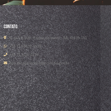
Contato
R. da E.B.D.A - Itapuã, Salvador - BA, 41635-151
+55 71 9 9631-6538
+55 71 3116-0124
dpp.desaparecidos@pcivil.ba.gov.br