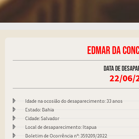
EDMAR DA CONC
Data de desapa
22/06/
Idade na ocosião do desaparecimento: 33 anos
Estado: Bahia
Cidade: Salvador
Local de desaparecimento: Itapua
Boletim de Ocorrência nº: 359209/2022