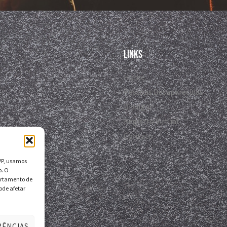
Links
Home
Pessoas Desaparecidas
Divulgar
Registro Virtual
Contato
DPP, usamos
o. O
ortamento de
ode afetar
RÊNCIAS