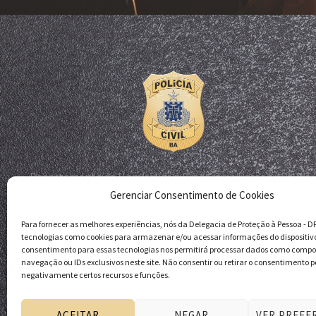
Departamento de Homicídios e Proteção à Pessoa - DHPP
Gerenciar Consentimento de Cookies
Delegacia de Proteção à Pessoa - DPP
Polícia Civil da Bahia
Para fornecer as melhores experiências, nós da Delegacia de Proteção à Pessoa - 
tecnologias como cookies para armazenar e/ou acessar informações do dispositiv
consentimento para essas tecnologias nos permitirá processar dados como comp
navegação ou IDs exclusivos neste site. Não consentir ou retirar o consentimento p
negativamente certos recursos e funções.
ACEITAR
NEGAR
VER PREFE