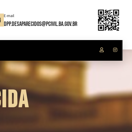
E-mail
dpp.desaparecidos@pcivil.ba.gov.br
IDA