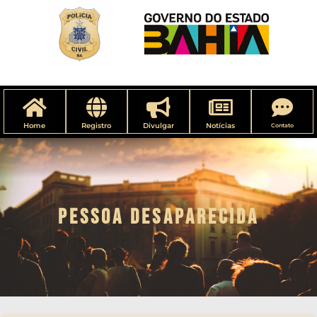
Home
Registro
Divulgar
Notícias
Contato
PESSOA DESAPARECIDA