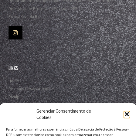
Departamento de Homicídios e Proteção à Pessoa - DHPP
Delegacia de Proteção à Pessoa - DPP
Polícia Civil da Bahia
Links
Home
Pessoas Desaparecidas
Divulgar
Registro Virtual
Gerenciar Consentimento de
Contato
Cookies
Para fornecer as melhores experiências, nós da Delegacia de Proteção à Pessoa -
Contato
DPP, usamos tecnologias como cookies para armazenar e/ou acessar