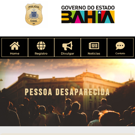
Home
Registro
Divulgar
Notícias
Contato
PESSOA DESAPARECIDA