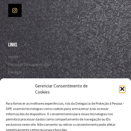
Links
Home
Pessoas Desaparecidas
Divulgar
Registro Virtual
Gerenciar Consentimento de
Contato
Cookies
Para fornecer as melhores experiências, nós da Delegacia de Proteção à Pessoa -
Contato
DPP, usamos tecnologias como cookies para armazenar e/ou acessar
informações do dispositivo. O consentimento para essas tecnologias nos
R. da E.B.D.A - Itapuã, Salvador - BA, 41635-151
permitirá processar dados como comportamento de navegação ou IDs
exclusivos neste site. Não consentir ou retirar o consentimento pode afetar
+55 71 9 9631-6538
negativamente certos recursos e funções.