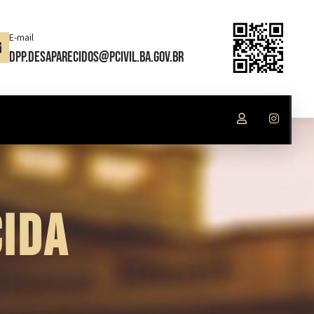
E-mail
dpp.desaparecidos@pcivil.ba.gov.br
IDA