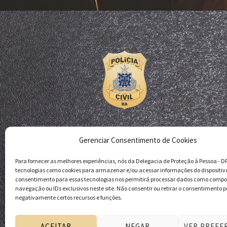
Departamento de Homicídios e Proteção à Pessoa - DHPP
Gerenciar Consentimento de Cookies
Delegacia de Proteção à Pessoa - DPP
Polícia Civil da Bahia
Para fornecer as melhores experiências, nós da Delegacia de Proteção à Pessoa - 
tecnologias como cookies para armazenar e/ou acessar informações do dispositiv
consentimento para essas tecnologias nos permitirá processar dados como comp
navegação ou IDs exclusivos neste site. Não consentir ou retirar o consentimento p
negativamente certos recursos e funções.
ACEITAR
NEGAR
VER PREFE