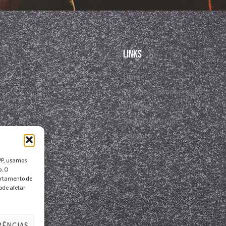
Links
Home
Pessoas Desaparecidas
Divulgar
Registro Virtual
Contato
DPP, usamos
o. O
ortamento de
ode afetar
RÊNCIAS