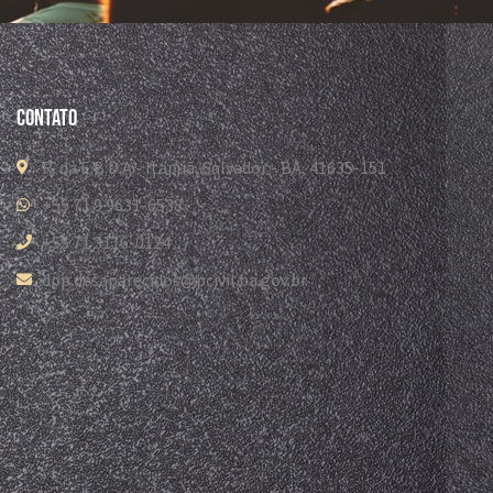
Contato
R. da E.B.D.A - Itapuã, Salvador - BA, 41635-151
+55 71 9 9631-6538
+55 71 3116-0124
dpp.desaparecidos@pcivil.ba.gov.br