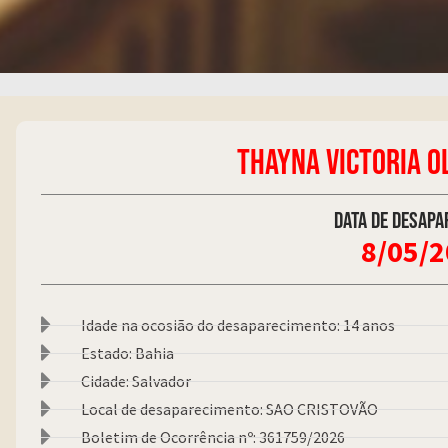
THAYNA VICTORIA OL
Data de desapa
8/05/
Idade na ocosião do desaparecimento: 14 anos
Estado: Bahia
Cidade: Salvador
Local de desaparecimento: SAO CRISTOVÃO
Boletim de Ocorrência nº: 361759/2026