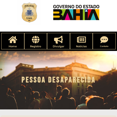
Home
Registro
Divulgar
Notícias
Contato
PESSOA DESAPARECIDA