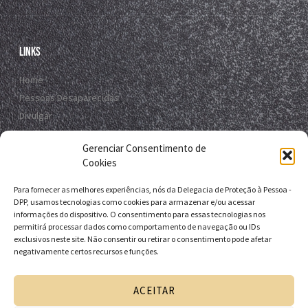
Links
Home
Pessoas Desaparecidas
Divulgar
Registro Virtual
Gerenciar Consentimento de
Contato
Cookies
Para fornecer as melhores experiências, nós da Delegacia de Proteção à Pessoa -
Contato
DPP, usamos tecnologias como cookies para armazenar e/ou acessar
informações do dispositivo. O consentimento para essas tecnologias nos
R. da E.B.D.A - Itapuã, Salvador - BA, 41635-151
permitirá processar dados como comportamento de navegação ou IDs
exclusivos neste site. Não consentir ou retirar o consentimento pode afetar
+55 71 9 9631-6538
negativamente certos recursos e funções.
+55 71 3116-0124
dpp.desaparecidos@pcivil.ba.gov.br
ACEITAR