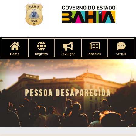
Home
Registro
Divulgar
Notícias
Contato
PESSOA DESAPARECIDA