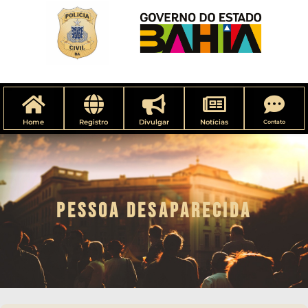
Home
Registro
Divulgar
Notícias
Contato
PESSOA DESAPARECIDA