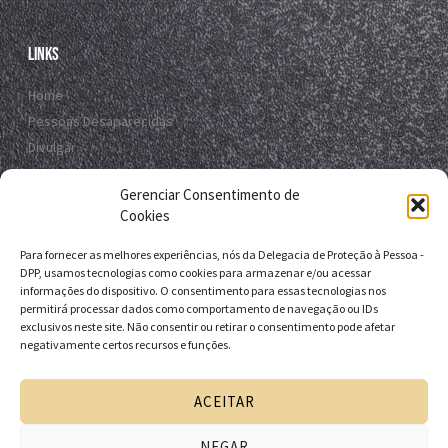
Links
Home
Pessoas Desaparecidas
Divulgar
Registro Virtual
Gerenciar Consentimento de
Contato
Cookies
Para fornecer as melhores experiências, nós da Delegacia de Proteção à Pessoa -
Contato
DPP, usamos tecnologias como cookies para armazenar e/ou acessar
informações do dispositivo. O consentimento para essas tecnologias nos
R. da E.B.D.A - Itapuã, Salvador - BA, 41635-151
permitirá processar dados como comportamento de navegação ou IDs
exclusivos neste site. Não consentir ou retirar o consentimento pode afetar
+55 71 9 9631-6538
negativamente certos recursos e funções.
+55 71 3116-0124
dpp.desaparecidos@pcivil.ba.gov.br
ACEITAR
NEGAR