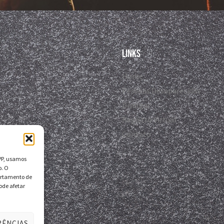
Links
Home
Pessoas Desaparecidas
Divulgar
Registro Virtual
Contato
DPP, usamos
o. O
ortamento de
ode afetar
RÊNCIAS