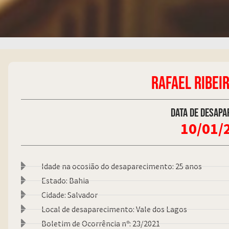
RAFAEL RIBEIR
Data de desapa
10/01/
Idade na ocosião do desaparecimento: 25 anos
Estado: Bahia
Cidade: Salvador
Local de desaparecimento: Vale dos Lagos
Boletim de Ocorrência nº: 23/2021