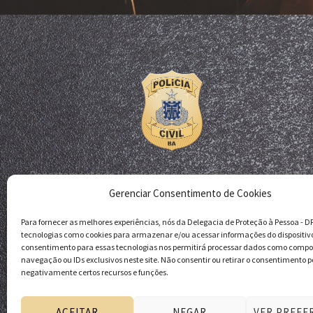
Departamento de Homicídios e Proteção à Pessoa - DHPP
Gerenciar Consentimento de Cookies
Delegacia de Proteção à Pessoa - DPP
Polícia Civil da Bahia
Para fornecer as melhores experiências, nós da Delegacia de Proteção à Pessoa - 
tecnologias como cookies para armazenar e/ou acessar informações do dispositiv
consentimento para essas tecnologias nos permitirá processar dados como comp
navegação ou IDs exclusivos neste site. Não consentir ou retirar o consentimento p
negativamente certos recursos e funções.
ACEITAR
NEGAR
VER PREFE