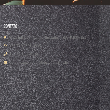
Contato
R. da E.B.D.A - Itapuã, Salvador - BA, 41635-151
+55 71 9 9631-6538
+55 71 3116-0124
dpp.desaparecidos@pcivil.ba.gov.br