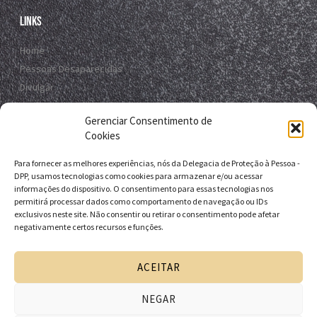
Links
Home
Pessoas Desaparecidas
Divulgar
Registro Virtual
Gerenciar Consentimento de
Contato
Cookies
Para fornecer as melhores experiências, nós da Delegacia de Proteção à Pessoa -
Contato
DPP, usamos tecnologias como cookies para armazenar e/ou acessar
informações do dispositivo. O consentimento para essas tecnologias nos
R. da E.B.D.A - Itapuã, Salvador - BA, 41635-151
permitirá processar dados como comportamento de navegação ou IDs
exclusivos neste site. Não consentir ou retirar o consentimento pode afetar
+55 71 9 9631-6538
negativamente certos recursos e funções.
+55 71 3116-0124
dpp.desaparecidos@pcivil.ba.gov.br
ACEITAR
NEGAR