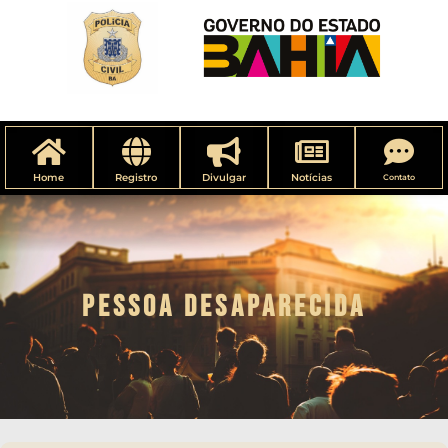
Home
Registro
Divulgar
Notícias
Contato
PESSOA DESAPARECIDA