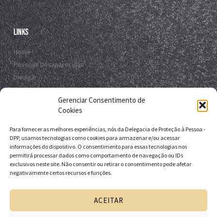
Links
Home
Pessoas Desaparecidas
Divulgar
Registro Virtual
Gerenciar Consentimento de
Contato
Cookies
Para fornecer as melhores experiências, nós da Delegacia de Proteção à Pessoa -
Contato
DPP, usamos tecnologias como cookies para armazenar e/ou acessar
informações do dispositivo. O consentimento para essas tecnologias nos
R. da E.B.D.A - Itapuã, Salvador - BA, 41635-151
permitirá processar dados como comportamento de navegação ou IDs
exclusivos neste site. Não consentir ou retirar o consentimento pode afetar
+55 71 9 9631-6538
negativamente certos recursos e funções.
+55 71 3116-0124
dpp.desaparecidos@pcivil.ba.gov.br
ACEITAR