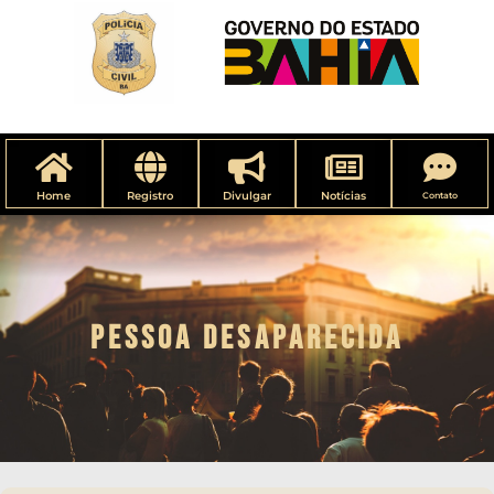
Home
Registro
Divulgar
Notícias
Contato
PESSOA DESAPARECIDA