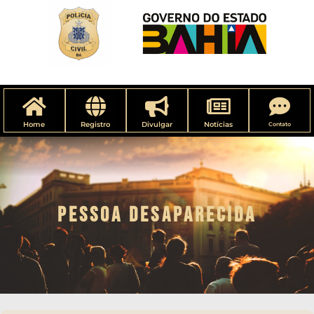
Home
Registro
Divulgar
Notícias
Contato
PESSOA DESAPARECIDA