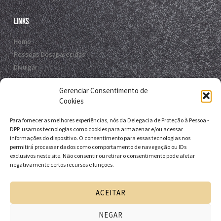
Links
Home
Pessoas Desaparecidas
Divulgar
Registro Virtual
Gerenciar Consentimento de
Contato
Cookies
Para fornecer as melhores experiências, nós da Delegacia de Proteção à Pessoa -
Contato
DPP, usamos tecnologias como cookies para armazenar e/ou acessar
informações do dispositivo. O consentimento para essas tecnologias nos
R. da E.B.D.A - Itapuã, Salvador - BA, 41635-151
permitirá processar dados como comportamento de navegação ou IDs
exclusivos neste site. Não consentir ou retirar o consentimento pode afetar
+55 71 9 9631-6538
negativamente certos recursos e funções.
+55 71 3116-0124
dpp.desaparecidos@pcivil.ba.gov.br
ACEITAR
NEGAR