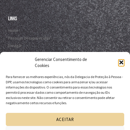
Links
Home
Pessoas Desaparecidas
Divulgar
Registro Virtual
Gerenciar Consentimento de
Contato
Cookies
Para fornecer as melhores experiências, nós da Delegacia de Proteção à Pessoa -
Contato
DPP, usamos tecnologias como cookies para armazenar e/ou acessar
informações do dispositivo. O consentimento para essas tecnologias nos
R. da E.B.D.A - Itapuã, Salvador - BA, 41635-151
permitirá processar dados como comportamento de navegação ou IDs
exclusivos neste site. Não consentir ou retirar o consentimento pode afetar
+55 71 9 9631-6538
negativamente certos recursos e funções.
+55 71 3116-0124
dpp.desaparecidos@pcivil.ba.gov.br
ACEITAR