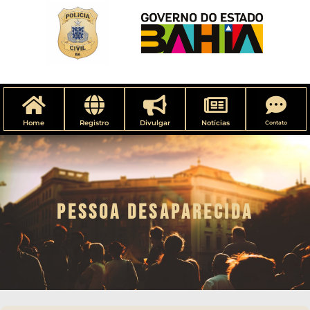
Home
Registro
Divulgar
Notícias
Contato
PESSOA DESAPARECIDA