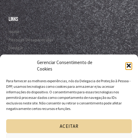
Links
Home
Pessoas Desaparecidas
Divulgar
Registro Virtual
Gerenciar Consentimento de
Contato
Cookies
Para fornecer as melhores experiências, nós da Delegacia de Proteção à Pessoa -
Contato
DPP, usamos tecnologias como cookies para armazenar e/ou acessar
informações do dispositivo. O consentimento para essas tecnologias nos
R. da E.B.D.A - Itapuã, Salvador - BA, 41635-151
permitirá processar dados como comportamento de navegação ou IDs
exclusivos neste site. Não consentir ou retirar o consentimento pode afetar
+55 71 9 9631-6538
negativamente certos recursos e funções.
+55 71 3116-0124
dpp.desaparecidos@pcivil.ba.gov.br
ACEITAR