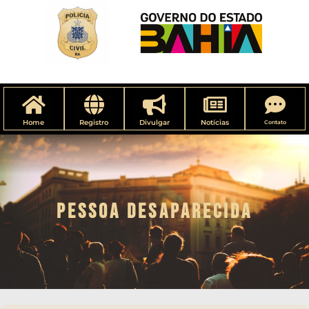
Home
Registro
Divulgar
Notícias
Contato
PESSOA DESAPARECIDA