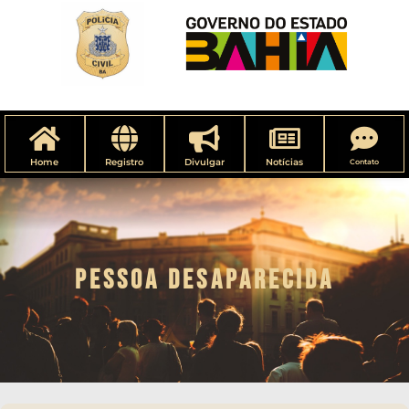
Home
Registro
Divulgar
Notícias
Contato
PESSOA DESAPARECIDA