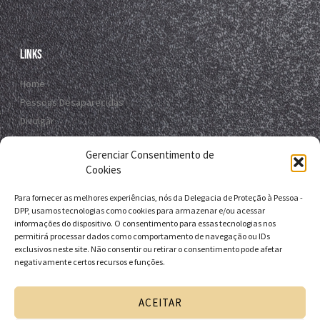
Links
Home
Pessoas Desaparecidas
Divulgar
Registro Virtual
Gerenciar Consentimento de
Contato
Cookies
Para fornecer as melhores experiências, nós da Delegacia de Proteção à Pessoa -
Contato
DPP, usamos tecnologias como cookies para armazenar e/ou acessar
informações do dispositivo. O consentimento para essas tecnologias nos
R. da E.B.D.A - Itapuã, Salvador - BA, 41635-151
permitirá processar dados como comportamento de navegação ou IDs
exclusivos neste site. Não consentir ou retirar o consentimento pode afetar
+55 71 9 9631-6538
negativamente certos recursos e funções.
+55 71 3116-0124
dpp.desaparecidos@pcivil.ba.gov.br
ACEITAR