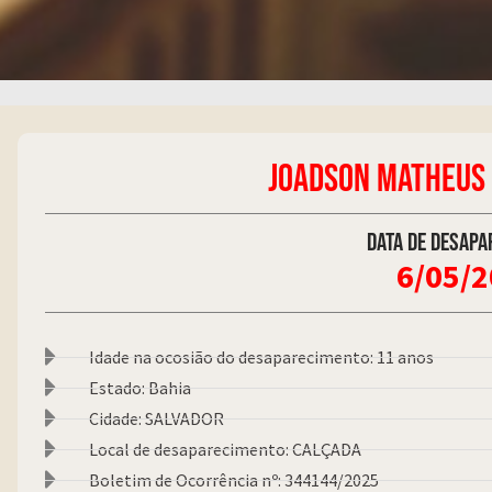
JOADSON MATHEUS 
Data de desapa
6/05/
Idade na ocosião do desaparecimento: 11 anos
Estado: Bahia
Cidade: SALVADOR
Local de desaparecimento: CALÇADA
Boletim de Ocorrência nº: 344144/2025