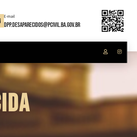
E-mail
dpp.desaparecidos@pcivil.ba.gov.br
IDA