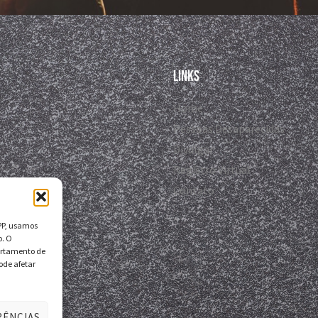
Links
Home
Pessoas Desaparecidas
Divulgar
Registro Virtual
Contato
DPP, usamos
o. O
ortamento de
ode afetar
RÊNCIAS