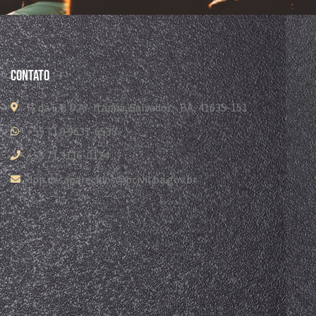
Contato
R. da E.B.D.A - Itapuã, Salvador - BA, 41635-151
+55 71 9 9631-6538
+55 71 3116-0124
dpp.desaparecidos@pcivil.ba.gov.br