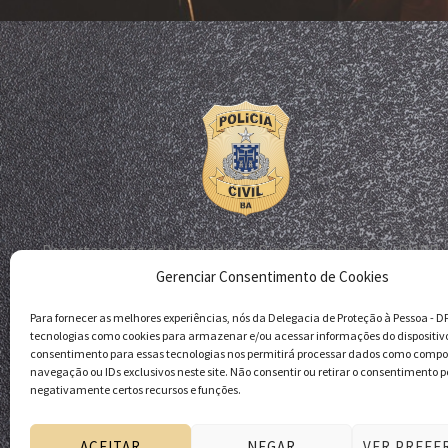
Departamento de Homicídios e Proteção à Pessoa - DHPP
Gerenciar Consentimento de Cookies
Delegacia de Proteção à Pessoa - DPP
Polícia Civil da Bahia
Para fornecer as melhores experiências, nós da Delegacia de Proteção à Pessoa - 
tecnologias como cookies para armazenar e/ou acessar informações do dispositiv
consentimento para essas tecnologias nos permitirá processar dados como comp
navegação ou IDs exclusivos neste site. Não consentir ou retirar o consentimento p
negativamente certos recursos e funções.
ACEITAR
NEGAR
VER PREFE