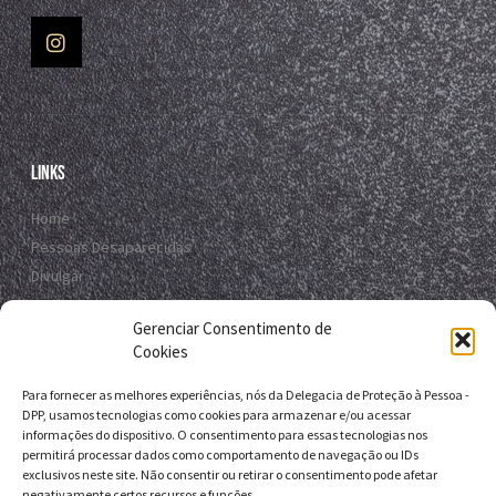
Links
Home
Pessoas Desaparecidas
Divulgar
Registro Virtual
Gerenciar Consentimento de
Contato
Cookies
Para fornecer as melhores experiências, nós da Delegacia de Proteção à Pessoa -
Contato
DPP, usamos tecnologias como cookies para armazenar e/ou acessar
informações do dispositivo. O consentimento para essas tecnologias nos
R. da E.B.D.A - Itapuã, Salvador - BA, 41635-151
permitirá processar dados como comportamento de navegação ou IDs
exclusivos neste site. Não consentir ou retirar o consentimento pode afetar
+55 71 9 9631-6538
negativamente certos recursos e funções.