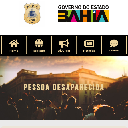
Home
Registro
Divulgar
Notícias
Contato
PESSOA DESAPARECIDA