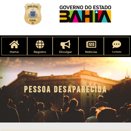
Home
Registro
Divulgar
Notícias
Contato
PESSOA DESAPARECIDA