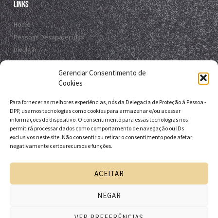
Links
Home
Pessoas Desaparecidas
Divulgar
Registro Virtual
Gerenciar Consentimento de
Contato
Cookies
Para fornecer as melhores experiências, nós da Delegacia de Proteção à Pessoa -
Contato
DPP, usamos tecnologias como cookies para armazenar e/ou acessar
informações do dispositivo. O consentimento para essas tecnologias nos
R. da E.B.D.A - Itapuã, Salvador - BA, 41635-151
permitirá processar dados como comportamento de navegação ou IDs
exclusivos neste site. Não consentir ou retirar o consentimento pode afetar
+55 71 9 9631-6538
negativamente certos recursos e funções.
+55 71 3116-0124
dpp.desaparecidos@pcivil.ba.gov.br
ACEITAR
NEGAR
Desenvolvido pela Delegacia de Proteção à Pessoa - DPP
VER PREFERÊNCIAS