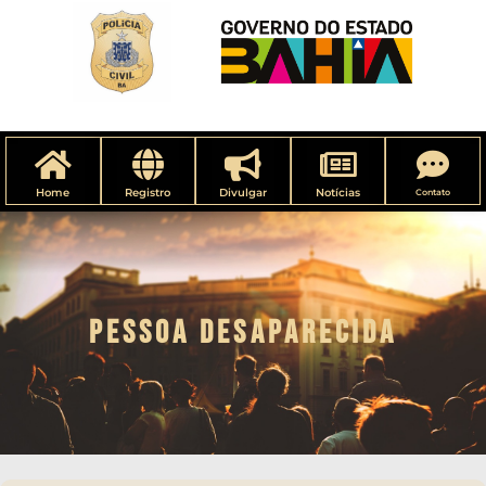
Home
Registro
Divulgar
Notícias
Contato
PESSOA DESAPARECIDA