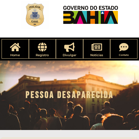
Home
Registro
Divulgar
Notícias
Contato
PESSOA DESAPARECIDA