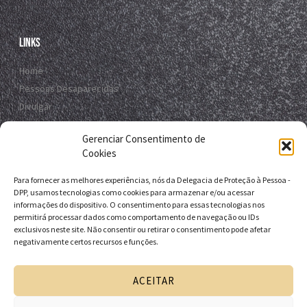
Links
Home
Pessoas Desaparecidas
Divulgar
Registro Virtual
Gerenciar Consentimento de
Contato
Cookies
Para fornecer as melhores experiências, nós da Delegacia de Proteção à Pessoa -
Contato
DPP, usamos tecnologias como cookies para armazenar e/ou acessar
informações do dispositivo. O consentimento para essas tecnologias nos
R. da E.B.D.A - Itapuã, Salvador - BA, 41635-151
permitirá processar dados como comportamento de navegação ou IDs
exclusivos neste site. Não consentir ou retirar o consentimento pode afetar
+55 71 9 9631-6538
negativamente certos recursos e funções.
+55 71 3116-0124
dpp.desaparecidos@pcivil.ba.gov.br
ACEITAR