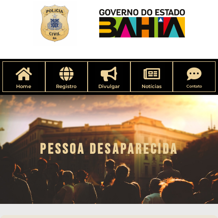
Home
Registro
Divulgar
Notícias
Contato
PESSOA DESAPARECIDA