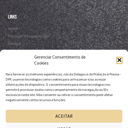
Links
Home
Pessoas Desaparecidas
Divulgar
Registro Virtual
Gerenciar Consentimento de
Contato
Cookies
Para fornecer as melhores experiências, nós da Delegacia de Proteção à Pessoa -
Contato
DPP, usamos tecnologias como cookies para armazenar e/ou acessar
informações do dispositivo. O consentimento para essas tecnologias nos
R. da E.B.D.A - Itapuã, Salvador - BA, 41635-151
permitirá processar dados como comportamento de navegação ou IDs
exclusivos neste site. Não consentir ou retirar o consentimento pode afetar
+55 71 9 9631-6538
negativamente certos recursos e funções.
+55 71 3116-0124
dpp.desaparecidos@pcivil.ba.gov.br
ACEITAR