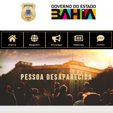
Home
Registro
Divulgar
Notícias
Contato
PESSOA DESAPARECIDA