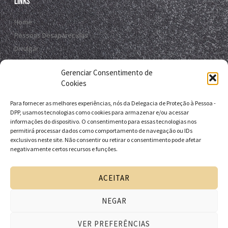
Links
Home
Pessoas Desaparecidas
Divulgar
Registro Virtual
Gerenciar Consentimento de
Contato
Cookies
Para fornecer as melhores experiências, nós da Delegacia de Proteção à Pessoa -
Contato
DPP, usamos tecnologias como cookies para armazenar e/ou acessar
informações do dispositivo. O consentimento para essas tecnologias nos
R. da E.B.D.A - Itapuã, Salvador - BA, 41635-151
permitirá processar dados como comportamento de navegação ou IDs
exclusivos neste site. Não consentir ou retirar o consentimento pode afetar
+55 71 9 9631-6538
negativamente certos recursos e funções.
+55 71 3116-0124
dpp.desaparecidos@pcivil.ba.gov.br
ACEITAR
NEGAR
Desenvolvido pela Delegacia de Proteção à Pessoa - DPP
VER PREFERÊNCIAS