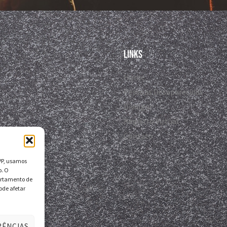
Links
Home
Pessoas Desaparecidas
Divulgar
Registro Virtual
Contato
DPP, usamos
o. O
ortamento de
ode afetar
RÊNCIAS