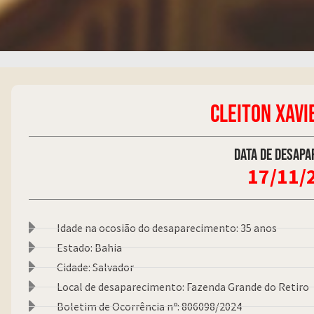
CLEITON XAVI
Data de desapa
17/11/
Idade na ocosião do desaparecimento: 35 anos
Estado: Bahia
Cidade: Salvador
Local de desaparecimento: Fazenda Grande do Retiro
Boletim de Ocorrência nº: 806098/2024