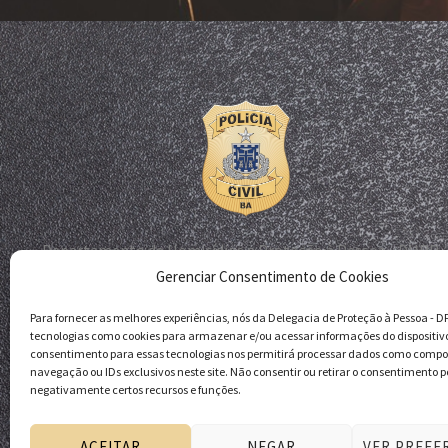
Departamento de Homicídios e Proteção à Pessoa - DHPP
Gerenciar Consentimento de Cookies
Delegacia de Proteção à Pessoa - DPP
Polícia Civil da Bahia
Para fornecer as melhores experiências, nós da Delegacia de Proteção à Pessoa - 
tecnologias como cookies para armazenar e/ou acessar informações do dispositiv
consentimento para essas tecnologias nos permitirá processar dados como comp
navegação ou IDs exclusivos neste site. Não consentir ou retirar o consentimento p
negativamente certos recursos e funções.
ACEITAR
NEGAR
VER PREFE